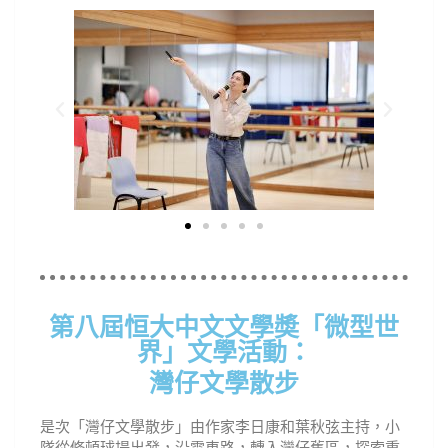
第八屆恒大中文文學奬「微型世
界」文學活動：
灣仔文學散步
是次「灣仔文學散步」由作家李日康和葉秋弦主持，小
隊從修頓球場出發，沿電車路，轉入灣仔舊區，探索重