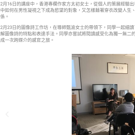
2月16日的講座中，香港專欄作家方太初女士，從個人的策展經驗
中如何在男性凝視之下成為慾望的對象，又怎樣藉著穿衣改變人生
係。
2月23日的圖像詩工作坊，在導師甄渝女士的帶領下，同學一起細
解圖像詩的特點和表達手法。同學亦嘗試將閱讀感受化為獨一無二
成一次跨媒介的感官之旅。