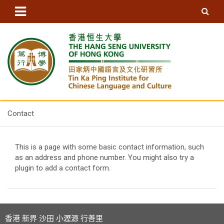
S
k
i
p
t
o
c
o
n
香港恒生大學田家炳中國語言及
t
e
Contact
文化研習所 – ICLC, HSUHK
n
t
This is a page with some basic contact information, such
as an address and phone number. You might also try a
plugin to add a contact form.
香港 新界 沙田 小瀝源 行善里